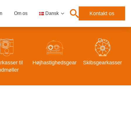
Kontakt os
n
Om os
Dansk
kasser til
Højhastighedsgear
Skibsgearkasser
ndmøller