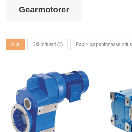
Gearmotorer
industries category facet - Danish
Alle
Stålindustri
(2)
Papir- og papirmasseindus