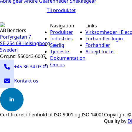
Åbne gear
Andre
Gearenheder
Snekkegear
Til produktet
Navigation
Links
AB Benzlers
Produkter
Virksomheder i Elec
Porfyrgatan 7
Industries
Forhandler-login
SE-254 68 Helsingborg
Særlig
Forhandler
Sweden
Tjeneste
Arbejd for os
Org.nr.: 556043-6007
Dokumentation
Om os
+45 36 34 03 00
Kontakt os
Certificeret i henhold til ISO 9001 og ISO 14001
Copyright © 
Quality by
D