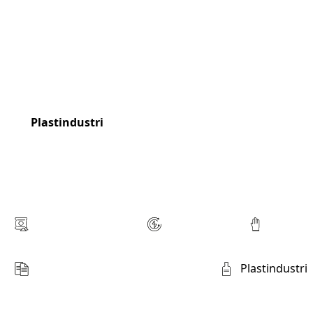
Plastindustri
Cementindustri
Elindustri
Gummiin
Papir- og papirmasseindustri
Plastindustri