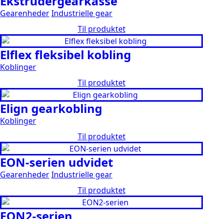
Ekstrudergearkasse
Gearenheder
Industrielle gear
Til produktet
Elflex fleksibel kobling
Koblinger
Til produktet
Elign gearkobling
Koblinger
Til produktet
EON-serien udvidet
Gearenheder
Industrielle gear
Til produktet
EON2-serien