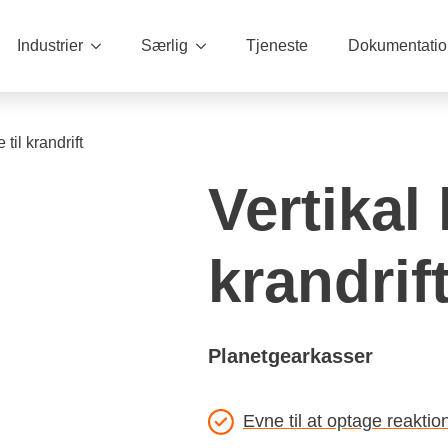
Industrier
Særlig
Tjeneste
Dokumentatio
til krandrift
Vertikal
krandrif
Planetgearkasser
Evne til at optage reaktio