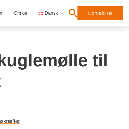
Kontakt os
n
Om os
Dansk
 kuglemølle til
t
nskræfter